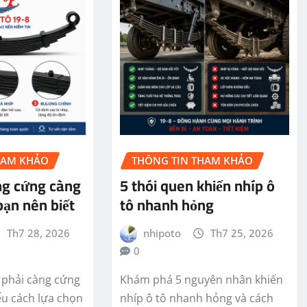
HAM KHẢO
THÔNG TIN THAM KHẢO
ng cứng càng
5 thói quen khiến nhíp ô
bạn nên biết
tô nhanh hỏng
Th7 28, 2026
nhipoto
Th7 25, 2026
0
 phải càng cứng
Khám phá 5 nguyên nhân khiến
ểu cách lựa chọn
nhíp ô tô nhanh hỏng và cách