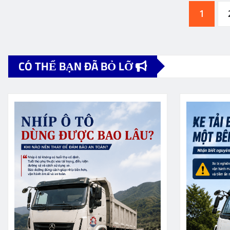
Phân
1
trang
CÓ THỂ BẠN ĐÃ BỎ LỠ
bài
viết