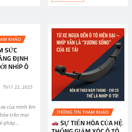
HAM KHẢO
M SỨC
ẲNG ĐỊNH
ỚI NHÍP Ô
Th11 22, 2025
 xe của mình êm
THÔNG TIN THAM KHẢO
 khỏe trên mọi
SỰ TIẾN HÓA CỦA HỆ
ải pháp…
THỐNG GIẢM XÓC Ô TÔ