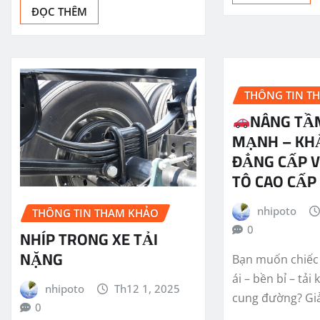
ĐỌC THÊM
THÔNG TIN T
NÂNG TẦ
MẠNH – KH
ĐẲNG CẤP V
TÔ CAO CẤP
nhipoto
THÔNG TIN THAM KHẢO
0
NHÍP TRONG XE TẢI
NẶNG
Bạn muốn chiếc
ái – bền bỉ – tải
nhipoto
Th12 1, 2025
cung đường? Gi
0