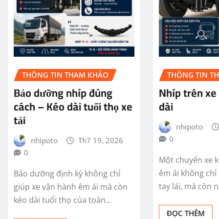
THÔNG TIN THAM KHẢO
THÔNG TIN T
Bảo dưỡng nhíp đúng
Nhíp trên x
cách – Kéo dài tuổi thọ xe
dài
tải
nhipoto
0
nhipoto
Th7 19, 2026
0
Một chuyến xe 
êm ái không chỉ
Bảo dưỡng định kỳ không chỉ
tay lái, mà còn
giúp xe vận hành êm ái mà còn
kéo dài tuổi thọ của toàn…
ĐỌC THÊM