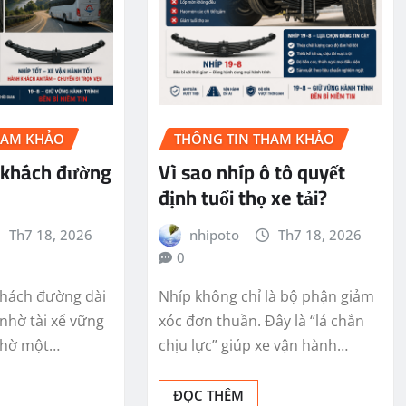
HAM KHẢO
THÔNG TIN THAM KHẢO
e khách đường
Vì sao nhíp ô tô quyết
định tuổi thọ xe tải?
Th7 18, 2026
nhipoto
Th7 18, 2026
0
khách đường dài
Nhíp không chỉ là bộ phận giảm
 nhờ tài xế vững
xóc đơn thuần. Đây là “lá chắn
 nhờ một…
chịu lực” giúp xe vận hành…
ĐỌC THÊM