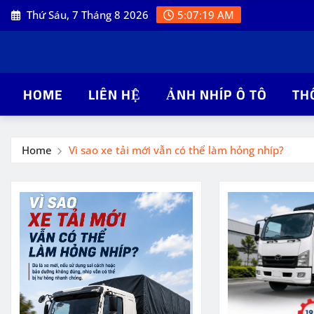
Skip
Thứ Sáu, 7 Tháng 8 2026
5:07:20 AM
to
content
HOME
LIÊN HỆ
ẢNH NHÍP Ô TÔ
TH
Home
Vì sao xe tải mới vẫn có thể làm hỏng nhíp?