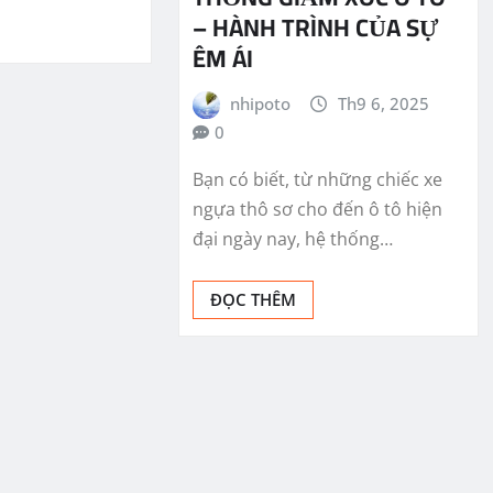
– HÀNH TRÌNH CỦA SỰ
ÊM ÁI
nhipoto
Th9 6, 2025
0
Bạn có biết, từ những chiếc xe
ngựa thô sơ cho đến ô tô hiện
đại ngày nay, hệ thống…
ĐỌC THÊM