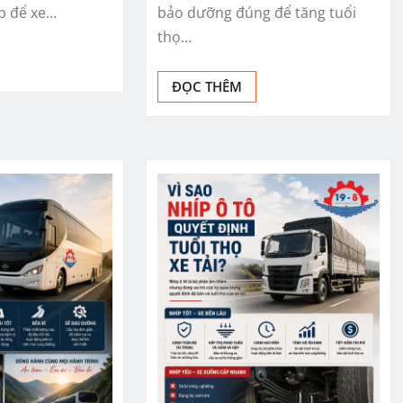
p để xe…
bảo dưỡng đúng để tăng tuổi
thọ…
ĐỌC THÊM