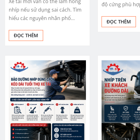
Xe tải mới vẫn có thể làm hỏng
độ cứng phù hợ
nhíp nếu sử dụng sai cách. Tìm
hiểu các nguyên nhân phổ…
ĐỌC THÊM
ĐỌC THÊM