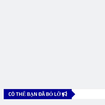
CÓ THỂ BẠN ĐÃ BỎ LỠ