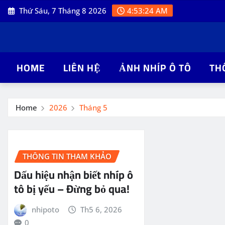
Skip
Thứ Sáu, 7 Tháng 8 2026
4:53:25 AM
to
content
HOME
LIÊN HỆ
ẢNH NHÍP Ô TÔ
TH
Home
2026
Tháng 5
THÔNG TIN THAM KHẢO
Dấu hiệu nhận biết nhíp ô
tô bị yếu – Đừng bỏ qua!
nhipoto
Th5 6, 2026
0