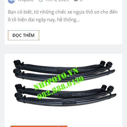
Bạn có biết, từ những chiếc xe ngựa thô sơ cho đến
ô tô hiện đại ngày nay, hệ thống…
ĐỌC THÊM