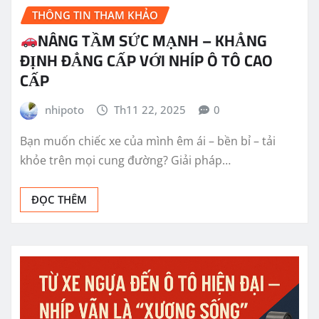
THÔNG TIN THAM KHẢO
NÂNG TẦM SỨC MẠNH – KHẲNG
ĐỊNH ĐẲNG CẤP VỚI NHÍP Ô TÔ CAO
CẤP
nhipoto
Th11 22, 2025
0
Bạn muốn chiếc xe của mình êm ái – bền bỉ – tải
khỏe trên mọi cung đường? Giải pháp…
ĐỌC THÊM