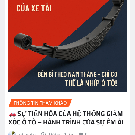
THÔNG TIN THAM KHẢO
SỰ TIẾN HÓA CỦA HỆ THỐNG GIẢM
XÓC Ô TÔ – HÀNH TRÌNH CỦA SỰ ÊM ÁI
nhipoto
Th9 6, 2025
0