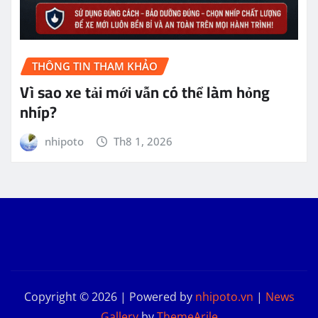
THÔNG TIN THAM KHẢO
Vì sao xe tải mới vẫn có thể làm hỏng
nhíp?
nhipoto
Th8 1, 2026
Copyright © 2026 | Powered by
nhipoto.vn
|
News
Gallery
by
ThemeArile